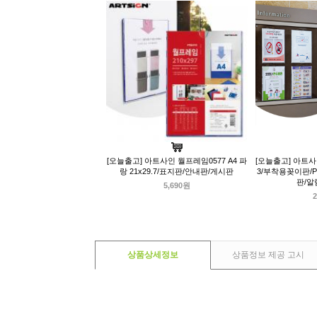
[오늘출고] 아트사인 월프레임0577 A4 파
[오늘출고] 아트사
랑 21x29.7/표지판/안내판/게시판
3/부착용꽂이판/
판/알
5,690원
2
상품상세정보
상품정보 제공 고시