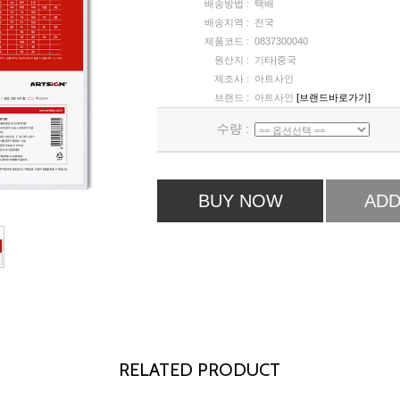
배송방법 :
택배
배송지역 :
전국
제품코드 :
0837300040
원산지 :
기타|중국
제조사 :
아트사인
브랜드 :
아트사인
[브랜드바로가기]
수량 :
BUY NOW
ADD
RELATED PRODUCT