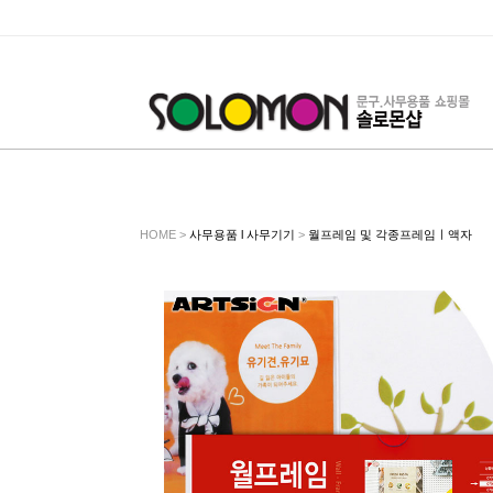
HOME >
사무용품 l 사무기기
>
월프레임 및 각종프레임ㅣ액자