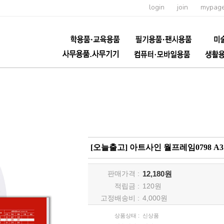
login
join
mypag
[오늘출고] 아트사인 월프레임0798 A3
판매가격 :
12,180원
적립금 :
120
원
고정배송비 :
4,000원
상품상태 :
신상품