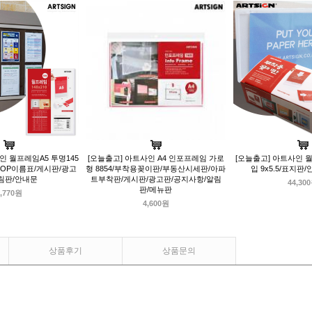
인 월프레임A5 투명145
[오늘출고] 아트사인 A4 인포프레임 가로
[오늘출고] 아트사인 월
POP이름표/게시판/광고
형 8854/부착용꽂이판/부동산시세판/아파
입 9x5.5/표지판
림판/안내문
트부착판/게시판/광고판/공지사항/알림
44,30
판/메뉴판
,770원
4,600원
상품후기
상품문의