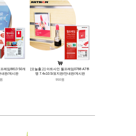
프레임8813 50개
[오늘출고] 아트사인 월프레임0788 A7투
/안내판/게시판
명 7.4x10.5/표지판/안내판/게시판
0원
950원