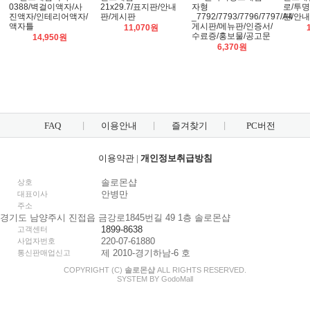
0388/벽걸이액자/사
21x29.7/표지판/안내
자형
로/투명 
진액자/인테리어액자/
판/게시판
_7792/7793/7796/7797/A4
판/안
액자틀
게시판/메뉴판/인증서/
11,070원
수료증/홍보물/공고문
14,950원
6,370원
FAQ
이용안내
즐겨찾기
PC버전
이용약관
|
개인정보취급방침
솔로몬샵
상호
안병만
대표이사
주소
경기도 남양주시 진접읍 금강로1845번길 49 1층 솔로몬샵
1899-8638
고객센터
220-07-61880
사업자번호
제 2010-경기하남-6 호
통신판매업신고
COPYRIGHT (C)
솔로몬샵
ALL RIGHTS RESERVED.
SYSTEM BY
Godo
Mall