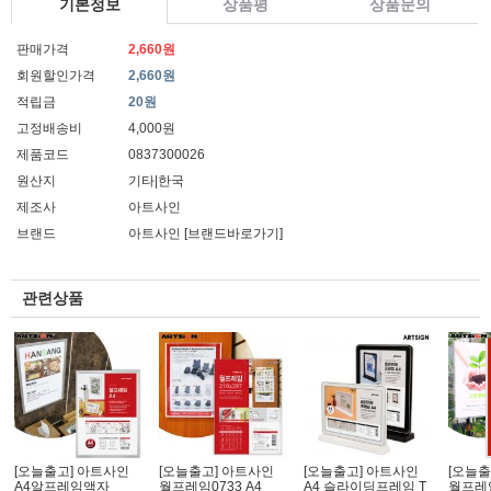
기본정보
상품평
상품문의
판매가격
2,660원
회원할인가격
2,660원
적립금
20원
고정배송비
4,000원
제품코드
0837300026
원산지
기타|한국
제조사
아트사인
브랜드
아트사인
[브랜드바로가기]
관련상품
[오늘출고] 아트사인
[오늘출고] 아트사인
[오늘출고] 아트사인
[오늘출
A4알프레임액자
월프레임0733 A4
A4 슬라이딩프레임 T
월프레임