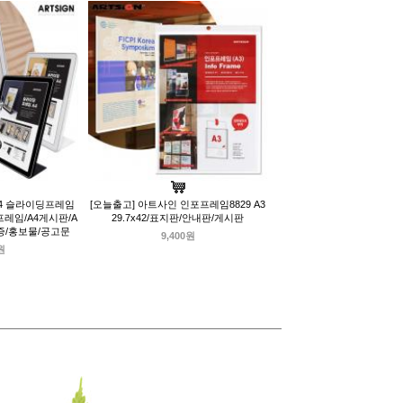
A4 슬라이딩프레임
[오늘출고] 아트사인 인포프레임8829 A3
4프레임/A4게시판/A
29.7x42/표지판/안내판/게시판
증/홍보물/공고문
9,400원
원