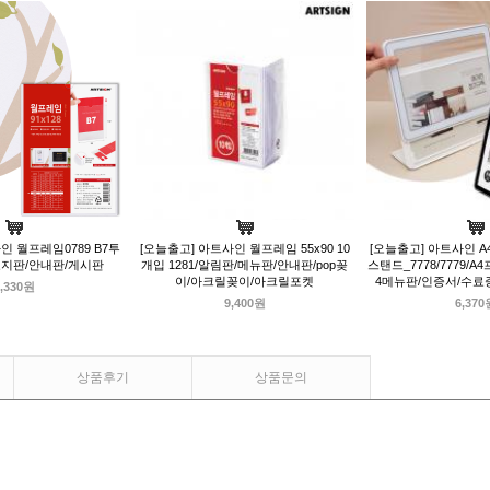
인 월프레임0789 B7투
[오늘출고] 아트사인 월프레임 55x90 10
[오늘출고] 아트사인 
8/표지판/안내판/게시판
개입 1281/알림판/메뉴판/안내판/pop꽂
스탠드_7778/7779/A
이/아크릴꽂이/아크릴포켓
4메뉴판/인증서/수료
,330원
9,400원
6,370
상품후기
상품문의