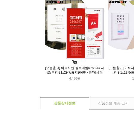
[오늘출고] 아트사인 월프레임0785 A4 세
[오늘출고] 아트사
로/투명 21x29.7/표지판/안내판/게시판
명 9.1x12.
4,430원
1
상품상세정보
상품정보 제공 고시