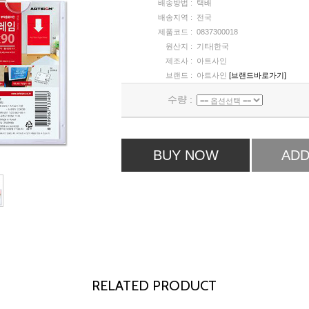
배송방법 :
택배
배송지역 :
전국
제품코드 :
0837300018
원산지 :
기타|한국
제조사 :
아트사인
브랜드 :
아트사인
[브랜드바로가기]
수량 :
BUY NOW
ADD
RELATED PRODUCT