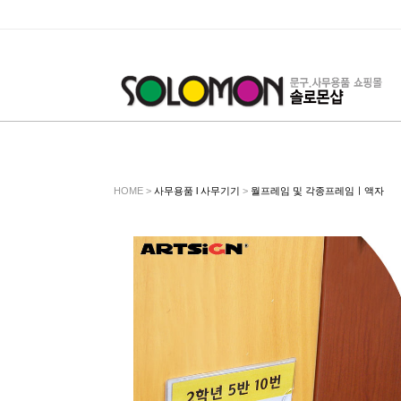
HOME >
사무용품 l 사무기기
>
월프레임 및 각종프레임ㅣ액자