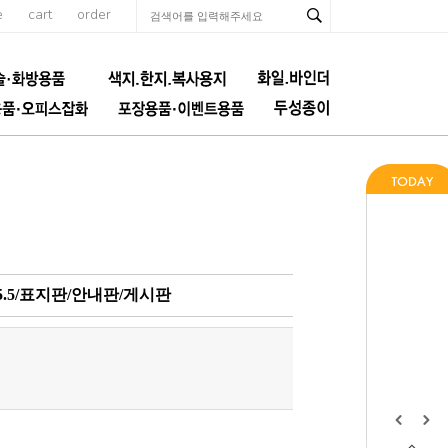
e
cart
order
5.5/표지판/안내판/게시판