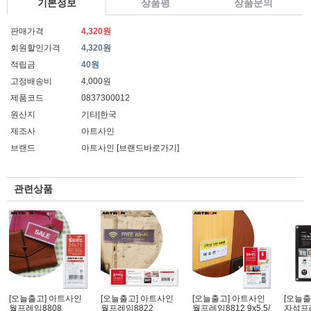
기본정보
상품평
상품문의
판매가격
4,320원
회원할인가격
4,320원
적립금
40원
고정배송비
4,000원
제품코드
0837300012
원산지
기타|한국
제조사
아트사인
브랜드
아트사인
[브랜드바로가기]
관련상품
[오늘출고] 아트사인
[오늘출고] 아트사인
[오늘출고] 아트사인
[오늘출
월프레임8808
월프레임8822
월프레임8812 9x5.5/
자석프