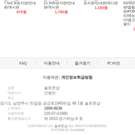
7.5x2.9/표지판/안내
21.5x5/표지판/안내
표지판/안내판/게시판
A3/35
판/게시판
판/게시판
판/알림
1,100원
판/PO
870원
1,780원
이/메
이/광
꽂이
FAQ
이용안내
즐겨찾기
PC버전
이용약관
|
개인정보취급방침
솔로몬샵
상호
안병만
대표이사
주소
경기도 남양주시 진접읍 금강로1845번길 49 1층 솔로몬샵
1899-8638
고객센터
220-07-61880
사업자번호
제 2010-경기하남-6 호
통신판매업신고
COPYRIGHT (C)
솔로몬샵
ALL RIGHTS RESERVED.
SYSTEM BY
Godo
Mall