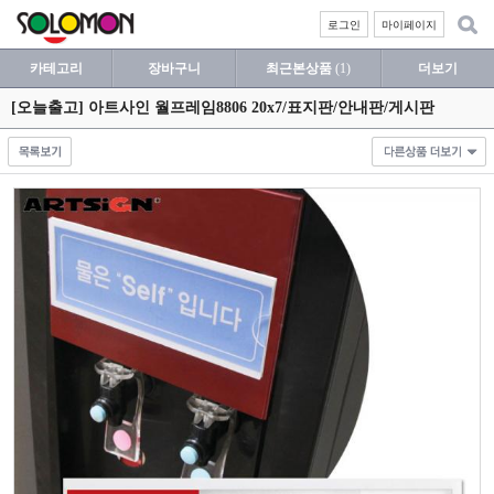
로그인
마이페이지
카테고리
장바구니
최근본상품
(1)
더보기
[오늘출고] 아트사인 월프레임8806 20x7/표지판/안내판/게시판