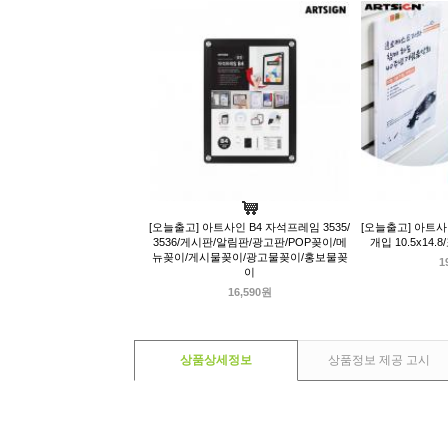
[오늘출고] 아트사인 B4 자석프레임 3535/
[오늘출고] 아트사인
3536/게시판/알림판/광고판/POP꽂이/메
개입 10.5x14
뉴꽂이/게시물꽂이/광고물꽂이/홍보물꽂
1
이
16,590원
상품상세정보
상품정보 제공 고시