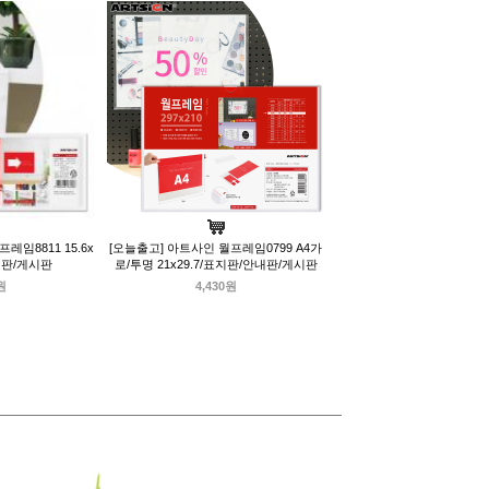
레임8811 15.6x
[오늘출고] 아트사인 월프레임0799 A4가
내판/게시판
로/투명 21x29.7/표지판/안내판/게시판
원
4,430원