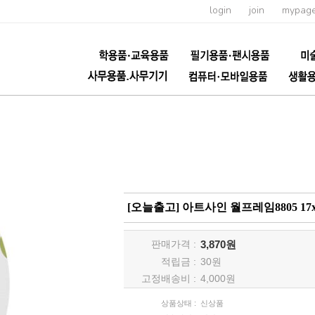
login
join
mypag
[오늘출고] 아트사인 월프레임8805 1
판매가격 :
3,870원
적립금 :
30
원
고정배송비 :
4,000원
상품상태 :
신상품