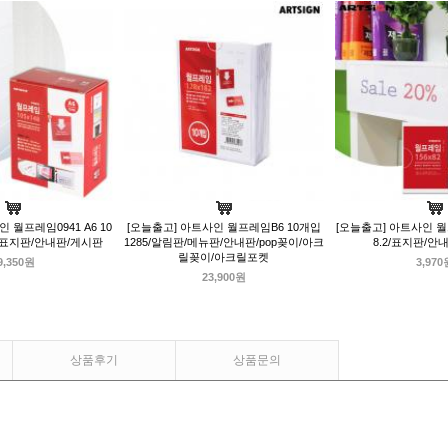
 월프레임0941 A6 10
[오늘출고] 아트사인 월프레임B6 10개입
[오늘출고] 아트사인 월프
.8/표지판/안내판/게시판
1285/알림판/메뉴판/안내판/pop꽂이/아크
8.2/표지판/안
릴꽂이/아크릴포켓
9,350원
3,970
23,900원
상품후기
상품문의