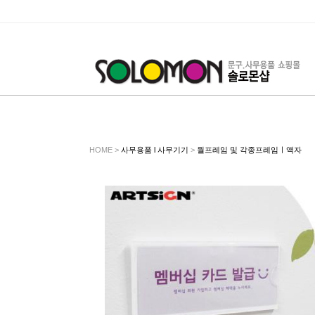
HOME >
사무용품 l 사무기기
>
월프레임 및 각종프레임ㅣ액자