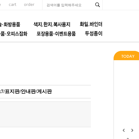
e
cart
order
7x7/표지판/안내판/게시판