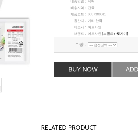
배송방법 :
택배
배송지역 :
전국
제품코드 :
0837300011
원산지 :
기타|한국
제조사 :
아트사인
브랜드 :
아트사인
[브랜드바로가기]
수량 :
BUY NOW
ADD
RELATED PRODUCT