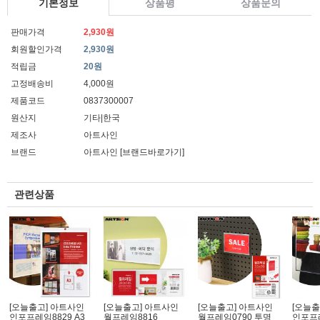
기본정보
상품평
상품문의
판매가격
2,930원
회원할인가격
2,930원
적립금
20원
고정배송비
4,000원
제품코드
0837300007
원산지
기타|한국
제조사
아트사인
브랜드
아트사인
[브랜드바로가기]
관련상품
[오늘출고] 아트사인
[오늘출고] 아트사인
[오늘출고] 아트사인
[오늘출
인포프레임8829 A3
월프레임8816
월프레임0790 투명
인포프레