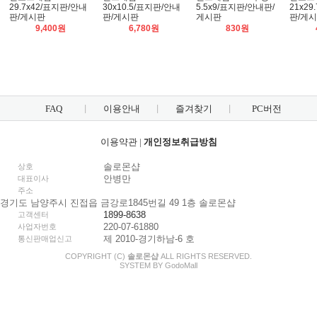
29.7x42/표지판/안내
30x10.5/표지판/안내
5.5x9/표지판/안내판/
21x2
판/게시판
판/게시판
게시판
판/게
9,400원
6,780원
830원
FAQ
이용안내
즐겨찾기
PC버전
이용약관
|
개인정보취급방침
솔로몬샵
상호
안병만
대표이사
주소
경기도 남양주시 진접읍 금강로1845번길 49 1층 솔로몬샵
1899-8638
고객센터
220-07-61880
사업자번호
제 2010-경기하남-6 호
통신판매업신고
COPYRIGHT (C)
솔로몬샵
ALL RIGHTS RESERVED.
SYSTEM BY
Godo
Mall