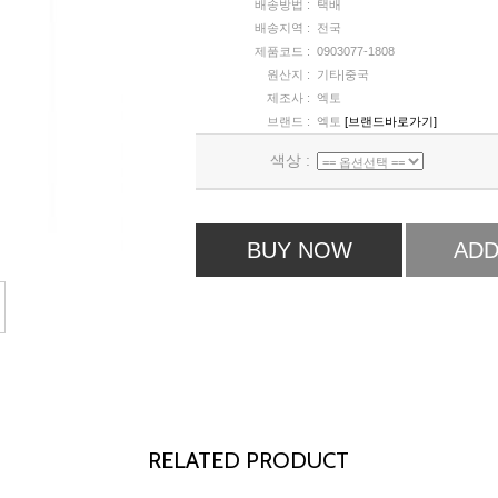
배송방법 :
택배
배송지역 :
전국
제품코드 :
0903077-1808
원산지 :
기타|중국
제조사 :
엑토
브랜드 :
엑토
[브랜드바로가기]
색상 :
BUY NOW
ADD
RELATED PRODUCT