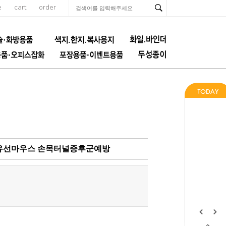
e
cart
order
5 유선마우스 손목터널증후군예방