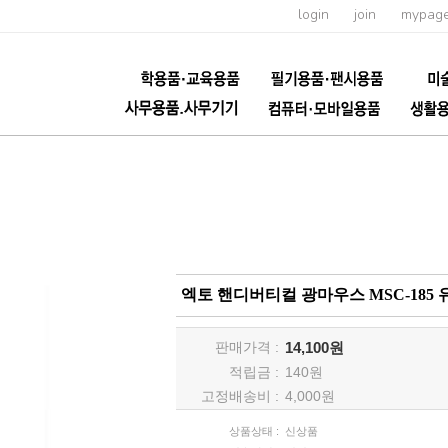
login
join
mypag
엑토 핸디버티컬 광마우스 MSC-18
판매가격 :
14,100원
적립금 :
140
원
고정배송비 :
4,000원
상품상태 :
신상품