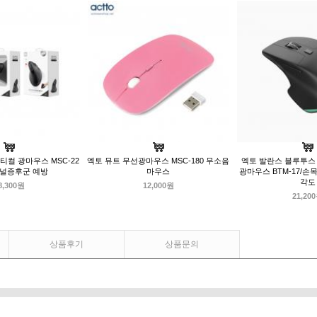
티컬 광마우스 MSC-22
엑토 뮤트 무선광마우스 MSC-180 무소음
엑토 발란스 블루투스
터널증후군 예방
마우스
광마우스 BTM-17/손
각도
8,300원
12,000원
21,20
상품후기
상품문의