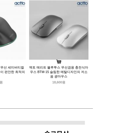
 무선 세미버티컬
엑토 메리트 블루투스 무선겸용 충전식마
목이 편안한 최적의
우스 BTM-15 슬림한 메탈디자인의 저소
음 광마우스
0원
18,600원