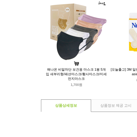
해나온 비말차단 보건용 마스크 1봉 5개
[오늘출고] 3M 
입 새부리형/패션마스크/황사마스크/미세
as
먼지마스크
1,700원
상품상세정보
상품정보 제공 고시