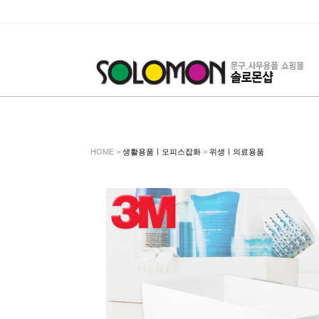
HOME >
생활용품ㅣ오피스잡화
>
위생ㅣ의료용품