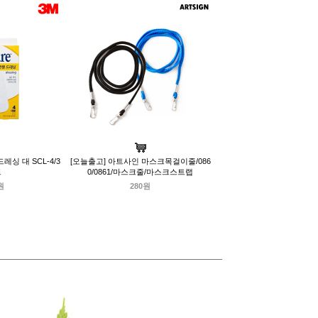
레싱 대 SCL-4/3
[오늘출고] 아트사인 마스크목걸이줄/086
드
0/0861/마스크줄/마스크스트랩
원
280원