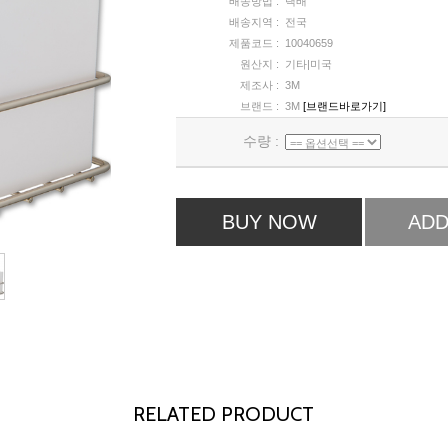
배송방법 :
택배
배송지역 :
전국
제품코드 :
10040659
원산지 :
기타|미국
제조사 :
3M
브랜드 :
3M
[브랜드바로가기]
수량 :
BUY NOW
ADD
RELATED PRODUCT