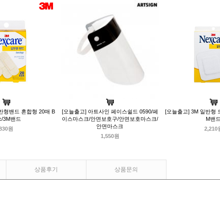
일반형밴드 혼합형 20매 B
[오늘출고] 아트사인 페이스쉴드 0590/페
[오늘출고] 3M 일반형 드
ic/3M밴드
이스마스크/안면보호구/안면보호마스크/
M밴
안면마스크
830원
2,210
1,550원
상품후기
상품문의