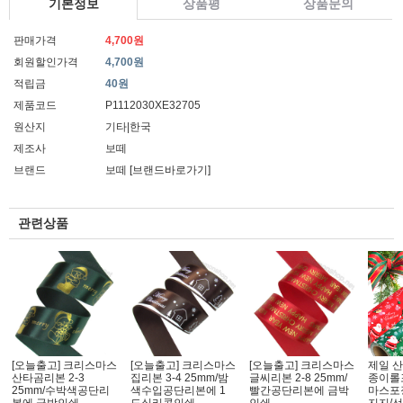
기본정보
상품평
상품문의
판매가격
4,700원
회원할인가격
4,700원
적립금
40원
제품코드
P1112030XE32705
원산지
기타|한국
제조사
보떼
브랜드
보떼
[브랜드바로가기]
관련상품
[오늘출고] 크리스마스
[오늘출고] 크리스마스
[오늘출고] 크리스마스
제일 
산타곰리본 2-3
집리본 3-4 25mm/밤
글씨리본 2-8 25mm/
종이롤
25mm/수박색공단리
색수입공단리본에 1
빨간공단리본에 금박
마스포