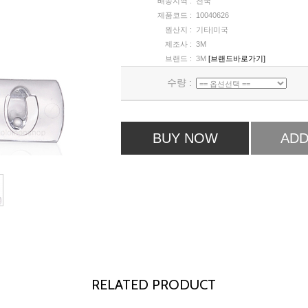
배송지역 :
전국
제품코드 :
10040626
원산지 :
기타|미국
제조사 :
3M
브랜드 :
3M
[브랜드바로가기]
수량 :
BUY NOW
ADD
RELATED PRODUCT