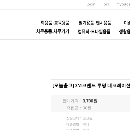
login
join
mypag
[오늘출고] 3M코맨드 투명 데코레이션
판매가격 :
3,700원
적립금 :
30
원
상품상태 :
신상품
배송방법 :
택배