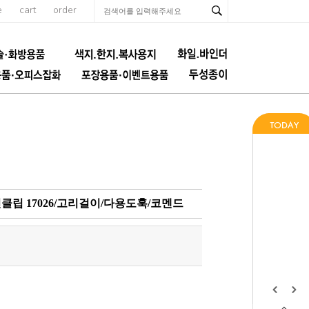
e
cart
order
클립 17026/고리걸이/다용도훅/코멘드