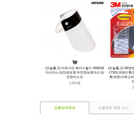
[오늘출고] 아트사인 페이스쉴드 0590/페
[오늘출고] 3M코
이스마스크/안면보호구/안면보호마스크/
17301/코맨드훅
안면마스크
훅/코멘드/벽고리
1,550원
3
상품상세정보
상품정보 제공 고시