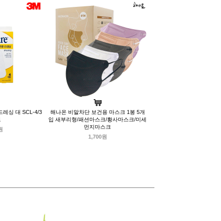
레싱 대 SCL-4/3
해나온 비말차단 보건용 마스크 1봉 5개
드
입 새부리형/패션마스크/황사마스크/미세
먼지마스크
원
1,700원