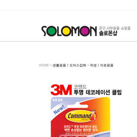
HOME >
생활용품ㅣ오피스잡화
>
위생ㅣ의료용품