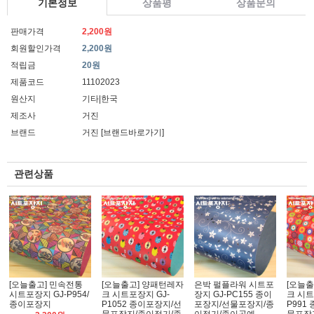
기본정보
상품평
상품문의
판매가격
2,200원
회원할인가격
2,200원
적립금
20원
제품코드
11102023
원산지
기타|한국
제조사
거진
브랜드
거진
[브랜드바로가기]
관련상품
[오늘출고] 민속전통
[오늘출고] 양패턴레자
은박 펄플라워 시트포
[오늘출
시트포장지 GJ-P954/
크 시트포장지 GJ-
장지 GJ-PC155 종이
크 시트
종이포장지
P1052 종이포장지/선
포장지/선물포장지/종
P991