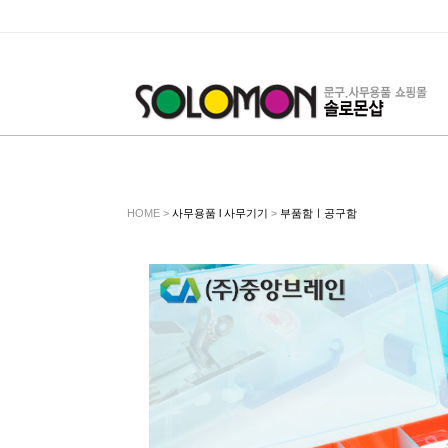
HOME >
사무용품 l 사무기기
>
부품함ㅣ공구함