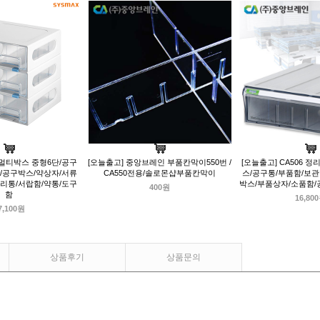
멀티박스 중형6단/공구
[오늘출고] 중앙브레인 부품칸막이550번 /
[오늘출고] CA506 
/공구박스/약상자/서류
CA550전용/솔로몬샵부품칸막이
스/공구통/부품함/보
리통/서랍함/약통/도구
박스/부품상자/소품함
400원
함
16,80
7,100원
상품후기
상품문의