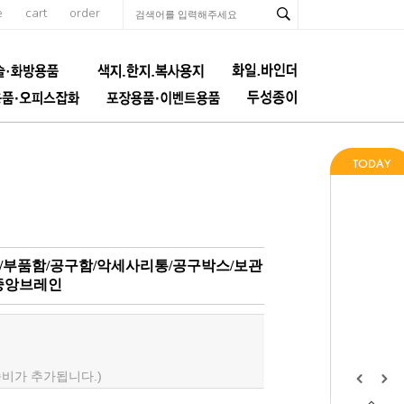
e
cart
order
품함/부품함/공구함/악세사리통/공구박스/보관
중앙브레인
배송비가 추가됩니다.)