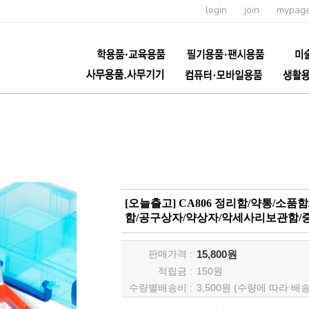
login
join
mypag
[오늘출고] CA806 정리함/약통/소
함/공구상자/약상자/악세사리보관함/
판매가격 :
15,800원
적립금 :
150
원
수량별배송비 :
3,500원 (수량에 따라 