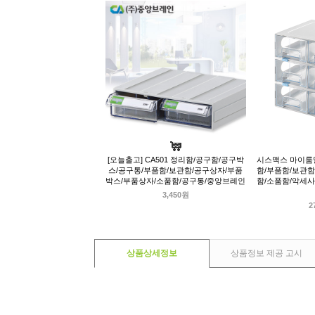
[오늘출고] CA501 정리함/공구함/공구박
시스맥스 마이룸
스/공구통/부품함/보관함/공구상자/부품
함/부품함/보관함
박스/부품상자/소품함/공구통/중앙브레인
함/소품함/악세사
3,450원
2
상품상세정보
상품정보 제공 고시