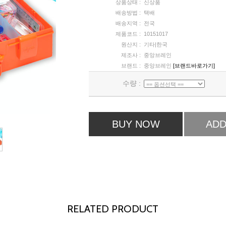
상품상태 :
신상품
배송방법 :
택배
배송지역 :
전국
제품코드 :
10151017
원산지 :
기타|한국
제조사 :
중앙브레인
브랜드 :
중앙브레인
[브랜드바로가기]
수량 :
BUY NOW
ADD
RELATED PRODUCT