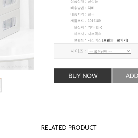
상품상태 :
신상품
배송방법 :
택배
배송지역 :
전국
제품코드 :
1014109
원산지 :
기타|한국
제조사 :
시스맥스
브랜드 :
시스맥스
[브랜드바로가기]
사이즈 :
BUY NOW
ADD
RELATED PRODUCT