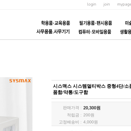
login
join
mypag
시스맥스 시스템멀티박스 중형4단/소
품함/약통/도구함
판매가격 :
20,300원
적립금 :
200
원
고정배송비 :
4,000원