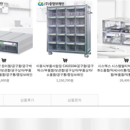
02 정리함/공구함/공구박
이동식부품서랍장 CA1010A/공구함/공구
시스맥스 시스템멀티박스
/보관함/공구상자/부품
박스/부품함/보관함/공구상자/부품상자/
8/소품함/악세사리통/
품함/공구통/중앙브레인
소품함/공구통/중앙브레인
함/부품함/약
,600원
1,150,700원
26,40
상품후기
상품문의