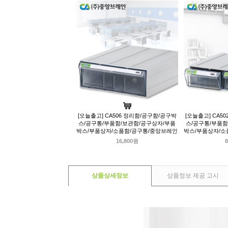
[오늘출고] CA506 정리함/공구함/공구박
[오늘출고] CA5
스/공구통/부품함/보관함/공구상자/부품
스/공구통/부품함
박스/부품상자/소품함/공구통/중앙브레인
박스/부품상자/소
16,800원
8
상품상세정보
상품정보 제공 고시