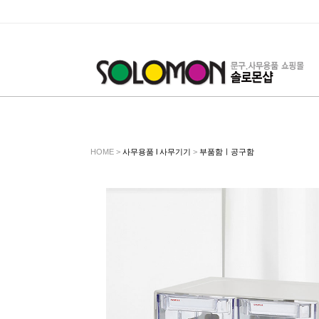
HOME >
사무용품 l 사무기기
>
부품함ㅣ공구함