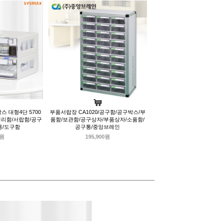
 대형4단 5700
부품서랍장 CA1020/공구함/공구박스/부
정리함/서랍함/공구
품함/보관함/공구상자/부품상자/소품함/
통/도구함
공구통/중앙브레인
0원
195,900원