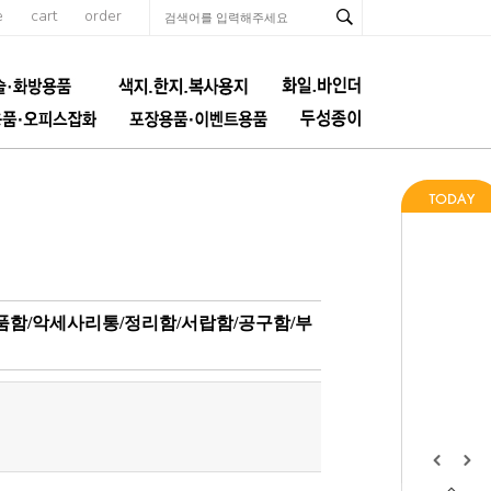
e
cart
order
품함/악세사리통/정리함/서랍함/공구함/부