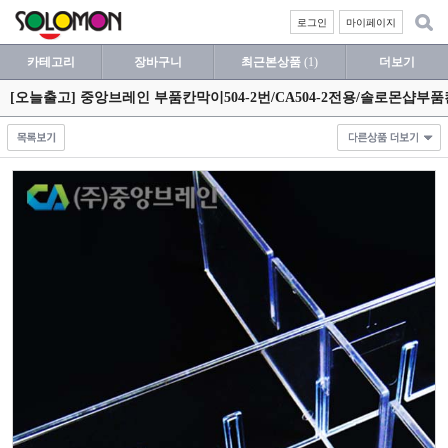
로그인
마이페이지
카테고리
장바구니
최근본상품
(1)
더보기
[오늘출고] 중앙브레인 부품칸막이504-2번/CA504-2전용/솔로몬샵부