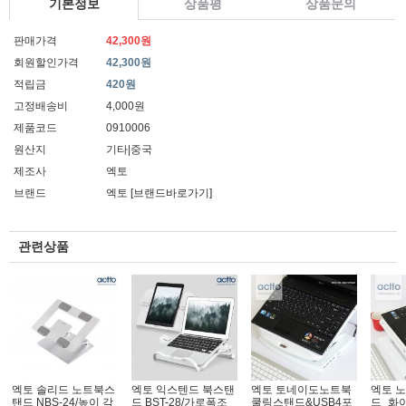
기본정보
상품평
상품문의
판매가격
42,300원
회원할인가격
42,300원
적립금
420원
고정배송비
4,000원
제품코드
0910006
원산지
기타|중국
제조사
엑토
브랜드
엑토
[브랜드바로가기]
관련상품
엑토 솔리드 노트북스
엑토 익스텐드 북스탠
엑토 토네이도노트북
엑토 
탠드 NBS-24/높이 각
드 BST-28/가로폭조
쿨링스탠드&USB4포
드_화이