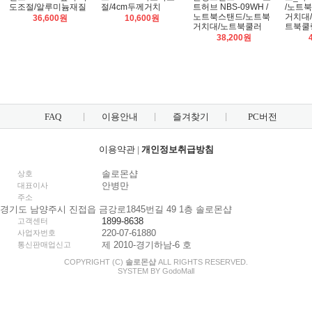
도조절/알루미늄재질
절/4cm두께거치
트허브 NBS-09WH /
/노트
노트북스탠드/노트북
거치대
36,600원
10,600원
거치대/노트북쿨러
트북쿨
38,200원
FAQ
이용안내
즐겨찾기
PC버전
이용약관
|
개인정보취급방침
솔로몬샵
상호
안병만
대표이사
주소
경기도 남양주시 진접읍 금강로1845번길 49 1층 솔로몬샵
1899-8638
고객센터
220-07-61880
사업자번호
제 2010-경기하남-6 호
통신판매업신고
COPYRIGHT (C)
솔로몬샵
ALL RIGHTS RESERVED.
SYSTEM BY
Godo
Mall