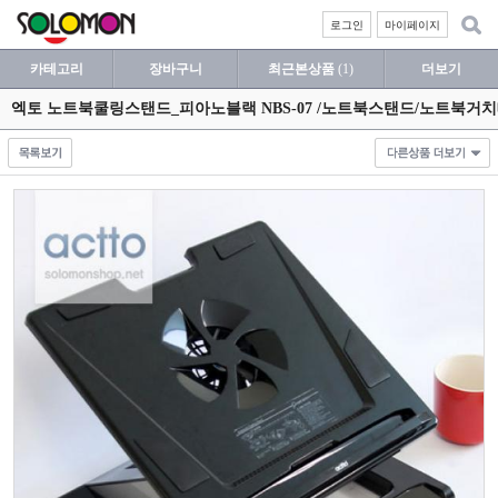
로그인
마이페이지
카테고리
장바구니
최근본상품
(1)
더보기
엑토 노트북쿨링스탠드_피아노블랙 NBS-07 /노트북스탠드/노트북거