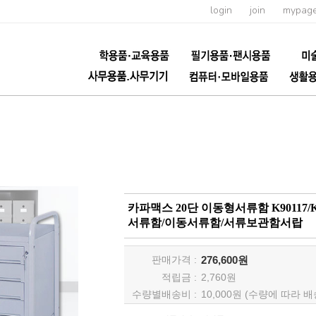
login
join
mypag
카파맥스 20단 이동형서류함 K90117
서류함/이동서류함/서류보관함서랍
판매가격 :
276,600원
적립금 :
2,760
원
수량별배송비 :
10,000원 (수량에 따라 