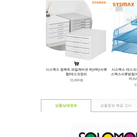
시스맥스 컴팩트 파일캐비넷 4단/4단서류
시스맥스 데스크트
함/데스크정리
스맥스서류받침/
이스
33,900원
1
상품상세정보
상품정보 제공 고시