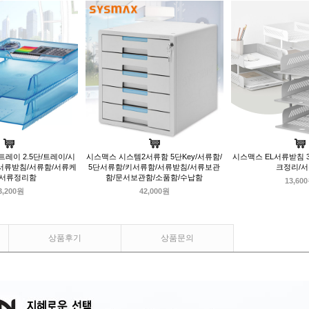
레이 2.5단/트레이/시
시스맥스 시스템2서류함 5단Key/서류함/
시스맥스 EL서류받침 
서류받침/서류함/서류케
5단서류함/키서류함/서류받침/서류보관
크정리/
/서류정리함
함/문서보관함/소품함/수납함
13,60
3,200원
42,000원
상품후기
상품문의