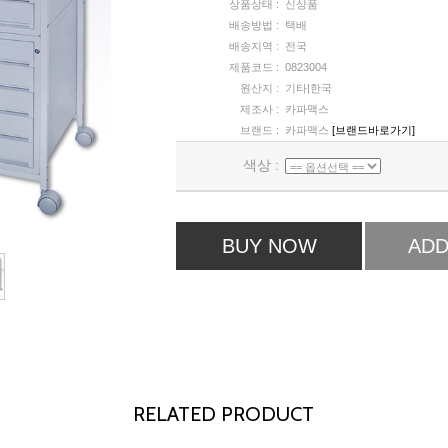
상품상태 :
신상품
배송방법 :
택배
배송지역 :
전국
제품코드 :
0823004
원산지 :
기타|한국
제조사 :
카파맥스
브랜드 :
카파맥스
[브랜드바로가기]
색상 :
BUY NOW
ADD
RELATED PRODUCT