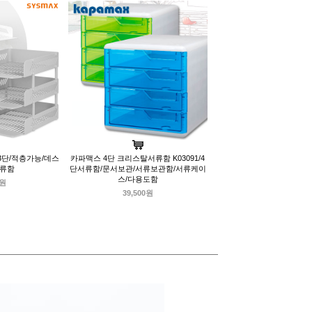
3단/적층가능/데스
카파맥스 4단 크리스탈서류함 K03091/4
서류함
단서류함/문서보관/서류보관함/서류케이
스/다용도함
0원
39,500원