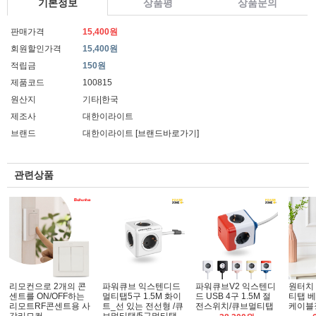
기본정보
상품평
상품문의
판매가격
15,400원
회원할인가격
15,400원
적립금
150원
제품코드
100815
원산지
기타|한국
제조사
대한이라이트
브랜드
대한이라이트
[브랜드바로가기]
관련상품
리모컨으로 2개의 콘
파워큐브 익스텐디드
파워큐브V2 익스텐디
원터치
센트를 ON/OFF하는
멀티탭5구 1.5M 화이
드 USB 4구 1.5M 절
티탭 베
리모트RF콘센트용 사
트_선 있는 전선형 /큐
전스위치/큐브멀티탭
케이블