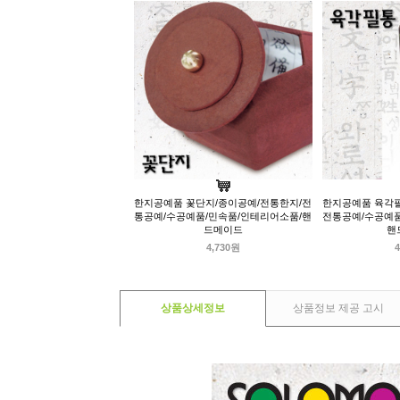
한지공예품 꽃단지/종이공예/전통한지/전
한지공예품 육각필
통공예/수공예품/민속품/인테리어소품/핸
전통공예/수공예품
드메이드
핸
4,730원
4
상품상세정보
상품정보 제공 고시