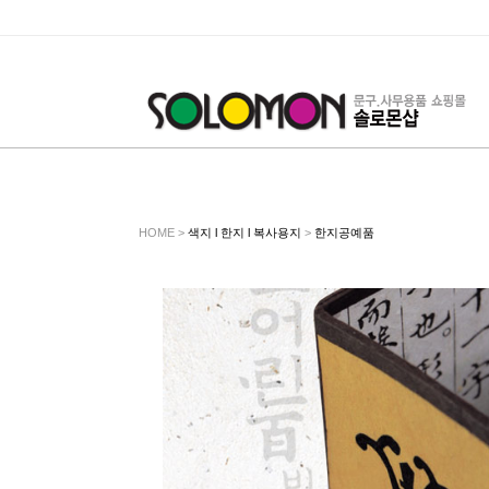
HOME >
색지 l 한지 l 복사용지
>
한지공예품