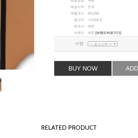
배송방법 :
택배
배송지역 :
전국
제품코드 :
061269
원산지 :
기타|태국
제조사 :
예한
브랜드 :
예한
[브랜드바로가기]
수량 :
BUY NOW
ADD
RELATED PRODUCT