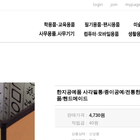
login
join
mypag
한지공예품 사각필통/종이공예/전통한
품/핸드메이드
판매가격 :
4,730원
적립금 :
40
원
상품상태 :
신상품