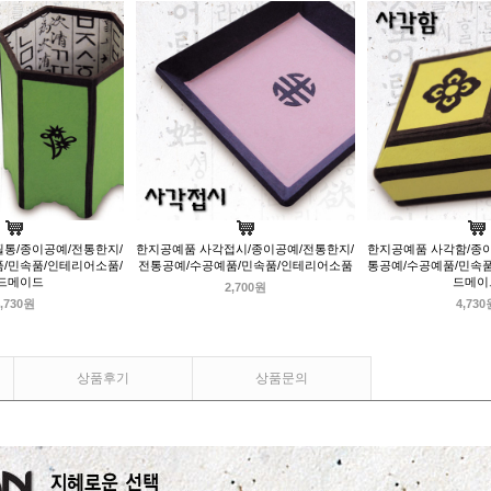
통/종이공예/전통한지/
한지공예품 사각접시/종이공예/전통한지/
한지공예품 사각함/종
/민속품/인테리어소품/
전통공예/수공예품/민속품/인테리어소품
통공예/수공예품/민속
드메이드
드메이
2,700원
,730원
4,730
상품후기
상품문의