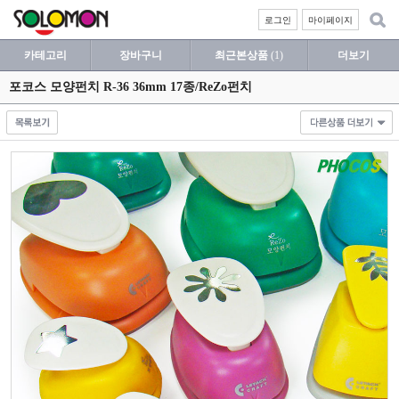
로그인
마이페이지
카테고리
장바구니
최근본상품
(1)
더보기
포코스 모양펀치 R-36 36mm 17종/ReZo펀치