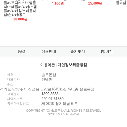
플러/호치케스/스템플
플러심
4,100원
15,400원
러/스태플러/타카/스탬
플러/타카침/스테플러
심/손타카/공구
28,000원
FAQ
이용안내
즐겨찾기
PC버전
이용약관
|
개인정보취급방침
솔로몬샵
상호
안병만
대표이사
주소
경기도 남양주시 진접읍 금강로1845번길 49 1층 솔로몬샵
1899-8638
고객센터
220-07-61880
사업자번호
제 2010-경기하남-6 호
통신판매업신고
COPYRIGHT (C)
솔로몬샵
ALL RIGHTS RESERVED.
SYSTEM BY
Godo
Mall