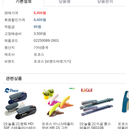
기본정보
상품평
상품문의
판매가격
8,400원
회원할인가격
8,400원
적립금
80원
고정배송비
3,500원
제품코드
02250089-2601
원산지
기타|중국
제조사
포코스
브랜드
포코스
[브랜드바로가기]
관련상품
[오늘출고] 평화 HD-
포코스 미니스테플리
[오늘출고] 이글 롱스
포코스
50F 스테플러/스테이
무버 HR-15 그린
테플러 S6010B
테플러 