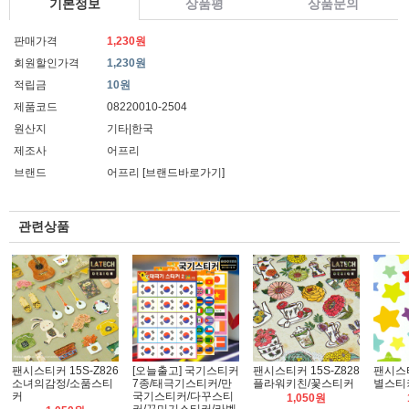
기본정보
상품평
상품문의
판매가격
1,230원
회원할인가격
1,230원
적립금
10원
제품코드
08220010-2504
원산지
기타|한국
제조사
어프리
브랜드
어프리
[브랜드바로가기]
관련상품
팬시스티커 15S-Z826
[오늘출고] 국기스티커
팬시스티커 15S-Z828
팬시스티
소녀의감정/소품스티
7종/태극기스티커/만
플라워키친/꽃스티커
별스티
커
국기스티커/다꾸스티
1,050원