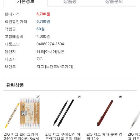
기본정보
상품평
상품문의
판매가격
6,700원
회원할인가격
6,700원
적립금
60원
고정배송비
4,000원
제품코드
04060274-2504
원산지
해외|아시아|일본
제조사
ZIG
브랜드
지그
[브랜드바로가기]
관련상품
ZIG 지그 캘리그라피
ZIG 지그 쿠레컬러 아
ZIG 지그 휴대 붓펜 경
ZIG 
3400 트윈마카 8색세
트앤그래픽 트윈 컬러
필 14호
용 키트