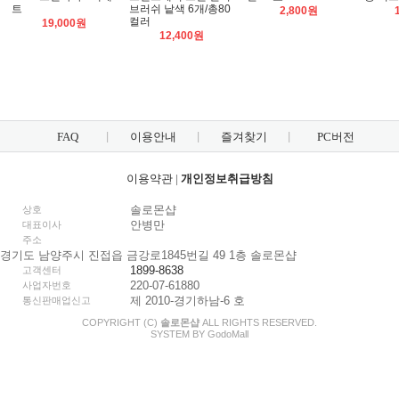
트
브러쉬 낱색 6개/총80
2,800원
컬러
19,000원
12,400원
FAQ
이용안내
즐겨찾기
PC버전
이용약관
|
개인정보취급방침
솔로몬샵
상호
안병만
대표이사
주소
경기도 남양주시 진접읍 금강로1845번길 49 1층 솔로몬샵
1899-8638
고객센터
220-07-61880
사업자번호
제 2010-경기하남-6 호
통신판매업신고
COPYRIGHT (C)
솔로몬샵
ALL RIGHTS RESERVED.
SYSTEM BY
Godo
Mall