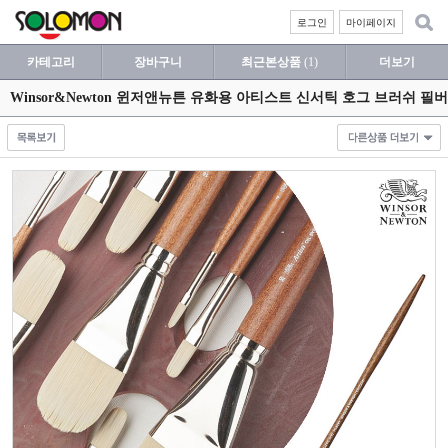
로그인
마이페이지
카테고리
장바구니
최근본상품
(1)
더보기
Winsor&Newton 윈저앤뉴튼 유화용 아티스트 신서틱 호그 브러쉬 필버트 