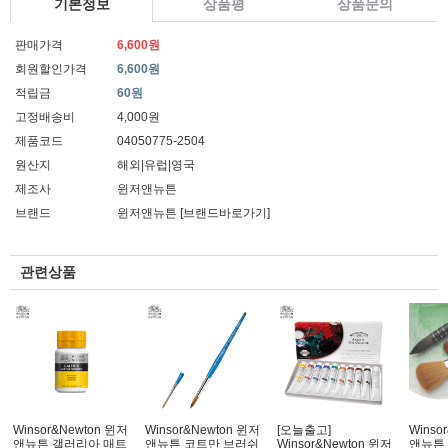
기본정보
상품평
상품문의
판매가격
6,600원
회원할인가격
6,600원
적립금
60원
고정배송비
4,000원
제품코드
04050775-2504
원산지
해외|유럽|영국
제조사
윈저앤뉴튼
브랜드
윈저앤뉴튼
[브랜드바로가기]
관련상품
Winsor&Newton 윈저
Winsor&Newton 윈저
[오늘출고]
Winso
앤뉴튼 갤러리아 매트
앤뉴튼 코트만 브러쉬
Winsor&Newton 윈저
앤뉴튼