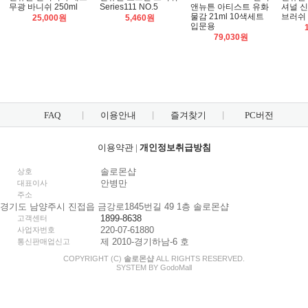
무광 바니쉬 250ml
Series111 NO.5
앤뉴튼 아티스트 유화
셔널 신
물감 21ml 10색세트
브러쉬 1
25,000원
5,460원
입문용
79,030원
FAQ
이용안내
즐겨찾기
PC버전
이용약관
|
개인정보취급방침
솔로몬샵
상호
안병만
대표이사
주소
경기도 남양주시 진접읍 금강로1845번길 49 1층 솔로몬샵
1899-8638
고객센터
220-07-61880
사업자번호
제 2010-경기하남-6 호
통신판매업신고
COPYRIGHT (C)
솔로몬샵
ALL RIGHTS RESERVED.
SYSTEM BY
Godo
Mall