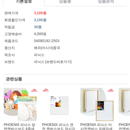
기본정보
상품평
상품문의
판매가격
3,100원
회원할인가격
3,100원
적립금
30원
고정배송비
4,000원
제품코드
04090192-2503
원산지
해외|아시아|중국
제조사
피닉스
브랜드
피닉스
[브랜드바로가기]
관련상품
PHOENIX 피닉스 양
PHOENIX 피닉스 면
PHOENIX 피닉스 아
PHOE
면캔버스보드 4종세
천 캔버스보드 정사각
사천캔버스 프레임세
천캔버