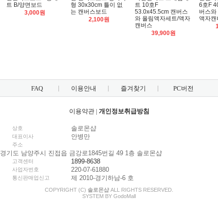
트 B/양면보드
형 30x30cm 틀이 없
트 10호F
6호F 4
는 캔버스보드
53.0x45.5cm 캔버스
버스와
3,000원
와 올림액자세트/액자
액자캔
2,100원
캔버스
39,900원
FAQ
이용안내
즐겨찾기
PC버전
이용약관
|
개인정보취급방침
솔로몬샵
상호
안병만
대표이사
주소
경기도 남양주시 진접읍 금강로1845번길 49 1층 솔로몬샵
1899-8638
고객센터
220-07-61880
사업자번호
제 2010-경기하남-6 호
통신판매업신고
COPYRIGHT (C)
솔로몬샵
ALL RIGHTS RESERVED.
SYSTEM BY
Godo
Mall