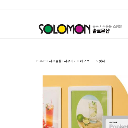
HOME >
사무용품 l 사무기기
>
메모보드ㅣ포켓패드