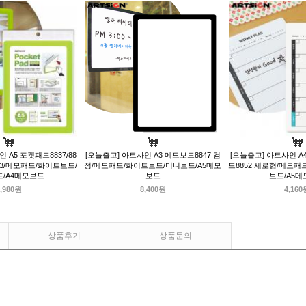
 A5 포켓패드8837/88
[오늘출고] 아트사인 A3 메모보드8847 검
[오늘출고] 아트사인 A
/8843/메모패드/화이트보드/
정/메모패드/화이트보드/미니보드/A5메모
드8852 세로형/메모패
/A4메모보드
보드
보드/A5
,980원
8,400원
4,160
상품후기
상품문의