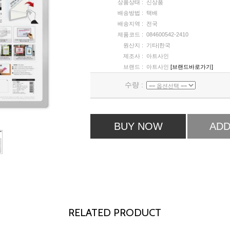
상품상태 :
신상품
배송방법 :
택배
배송지역 :
전국
제품코드 :
084600542-2410
원산지 :
기타|한국
제조사 :
아트사인
브랜드 :
아트사인
[브랜드바로가기]
수량 :
BUY NOW
ADD
RELATED PRODUCT