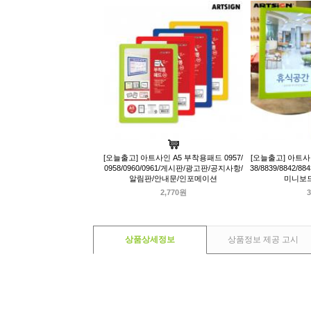
[오늘출고] 아트사인 A5 부착용패드 0957/
[오늘출고] 아트사인
0958/0960/0961/게시판/광고판/공지사항/
38/8839/8842
알림판/안내문/인포메이션
미니보드
2,770원
3
상품상세정보
상품정보 제공 고시