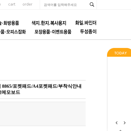
e
cart
order
 8865/포켓패드/A4포켓패드/부착식안내
고메모보드