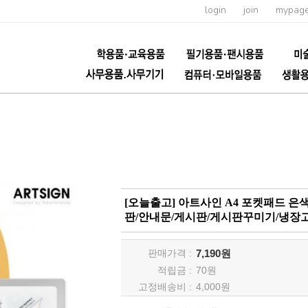
login
join
mypag
[오늘출고] 아트사인 A4 포켓패드 은색
판/안내문/게시판/게시판꾸미기/냉장
판매가격 :
7,190원
적립금 :
70
원
고정배송비 :
4,000원