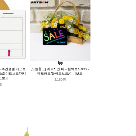
4 주간플랜 메모보
[오늘출고] 아트사인 미니블랙보드9980/
드/화이트보드/미니
메모패드/화이트보드/미니보드
메모보드
3,160원
원