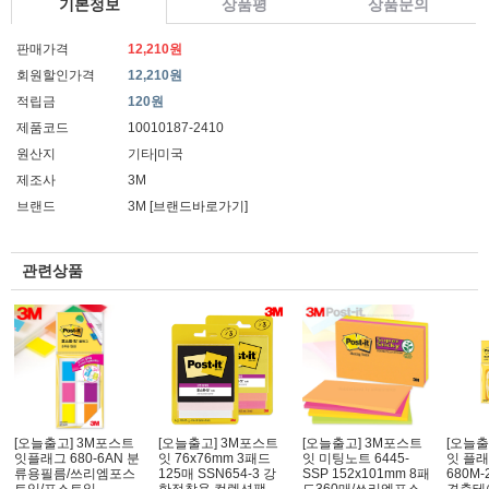
기본정보
상품평
상품문의
판매가격
12,210원
회원할인가격
12,210원
적립금
120원
제품코드
10010187-2410
원산지
기타|미국
제조사
3M
브랜드
3M
[브랜드바로가기]
관련상품
[오늘출고] 3M포스트
[오늘출고] 3M포스트
[오늘출고] 3M포스트
[오늘출
잇플래그 680-6AN 분
잇 76x76mm 3패드
잇 미팅노트 6445-
잇 플래
류용필름/쓰리엠포스
125매 SSN654-3 강
SSP 152x101mm 8패
680M-