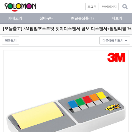
로그인
마이페이지
카테고리
장바구니
최근본상품
(1)
더보기
[오늘출고] 3M팝업포스트잇 엣지디스펜서 콤보 디스펜서+팝업리필 76x76mm