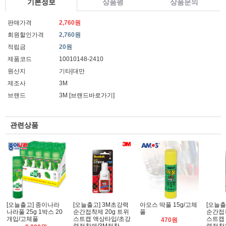
기본정보
상품평
상품문의
판매가격
2,760원
회원할인가격
2,760원
적립금
20원
제품코드
10010148-2410
원산지
기타|대만
제조사
3M
브랜드
3M
[브랜드바로가기]
관련상품
[오늘출고] 종이나라
[오늘출고] 3M초강력
아모스 딱풀 15g/고체
[오늘출
나라풀 25g 1박스 20
순간접착제 20g 트위
풀
순간접착
개입/고체풀
스트캡 액상타입/초강
스트캡
470원