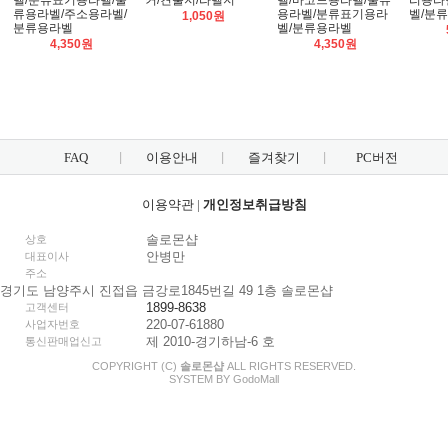
벨/분류표기용라벨/물
커/견출지/라벨지
벨/바코드용라벨/물류
리용라
류용라벨/주소용라벨/
용라벨/분류표기용라
벨/분
1,050원
분류용라벨
벨/분류용라벨
4,350원
4,350원
FAQ
이용안내
즐겨찾기
PC버전
이용약관
|
개인정보취급방침
솔로몬샵
상호
안병만
대표이사
주소
경기도 남양주시 진접읍 금강로1845번길 49 1층 솔로몬샵
1899-8638
고객센터
220-07-61880
사업자번호
제 2010-경기하남-6 호
통신판매업신고
COPYRIGHT (C)
솔로몬샵
ALL RIGHTS RESERVED.
SYSTEM BY
Godo
Mall