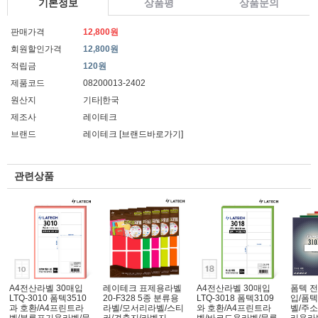
기본정보
상품평
상품문의
판매가격
12,800원
회원할인가격
12,800원
적립금
120원
제품코드
08200013-2402
원산지
기타|한국
제조사
레이테크
브랜드
레이테크
[브랜드바로가기]
관련상품
A4전산라벨 30매입
레이테크 표제용라벨
A4전산라벨 30매입
폼텍 전
LTQ-3010 폼텍3510
20-F328 5종 분류용
LTQ-3018 폼텍3109
입/폼텍
과 호환/A4프린트라
라벨/모서리라벨/스티
와 호환/A4프린트라
벨/주