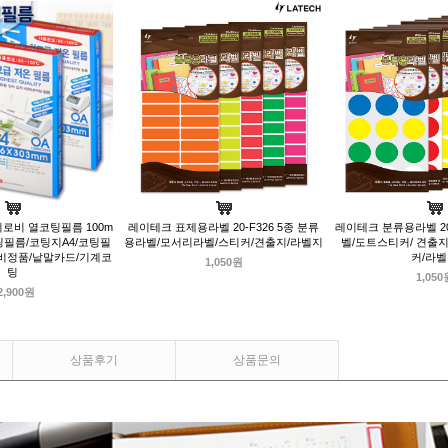
팬시로비 열코팅필름 100m
레이테크 표제용라벨 20-F326 5종 분류
레이테크 분류용라벨 20
4코팅필름/코팅지A4/코팅필
용라벨/모서리라벨/스티커/견출지/라벨지
벨/도트스티커/ 견출
비정품/낱말카드/기계코
커/라
1,050원
팅
1,050
2,900원
상품후기
상품문의