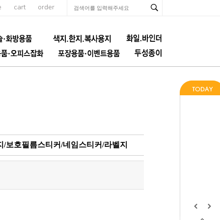
e
cart
order
견출지/보호필름스티커/네임스티커/라벨지