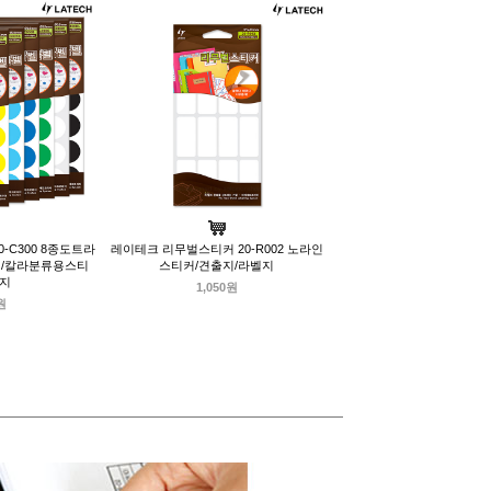
-C300 8종도트라
레이테크 리무벌스티커 20-R002 노라인
지/칼라분류용스티
스티커/견출지/라벨지
벨지
1,050원
원