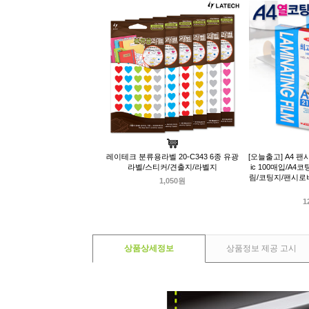
레이테크 분류용라벨 20-C343 6종 유광
[오늘출고] A4 
라벨/스티커/견출지/라벨지
ic 100매입/A
림/코팅지/팬시로
1,050원
1
상품상세정보
상품정보 제공 고시