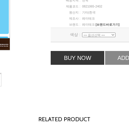
배송지역 :
전국
제품코드 :
0821065-2402
원산지 :
기타|한국
제조사 :
레이테크
브랜드 :
레이테크
[브랜드바로가기]
색상 :
BUY NOW
ADD
RELATED PRODUCT