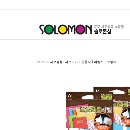
HOME >
사무용품 l 사무기기
>
견출지ㅣ라벨지ㅣ코팅지