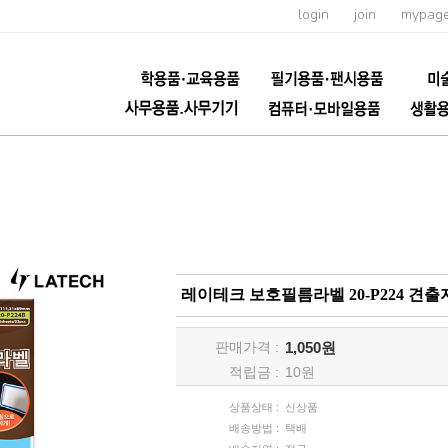
login
join
mypag
레이테크 보호필름라벨 20-P224 
판매가격 :
1,050원
적립금 :
10
원
상품상태 :
신상품
배송방법 :
택배