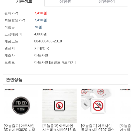
기본정보
상품평
상품문의
판매가격
7,410원
회원할인가격
7,410원
적립금
70원
고정배송비
4,000원
제품코드
084600486-2310
원산지
기타|한국
제조사
아트사인
브랜드
아트사인
[브랜드바로가기]
관련상품
[오늘출고] 아트사인
[오늘출고] 아트사인
[오늘출고] 아트사인
[오늘출
3D표지판3020 고정
시스템표지판9516 휴
몰딩표지판9707 금연
아크릴표