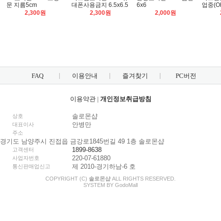
문 지름5cm
대폰사용금지 6.5x6.5
6x6
업중(OP
2,300원
2,300원
2,000원
FAQ
이용안내
즐겨찾기
PC버전
이용약관
|
개인정보취급방침
솔로몬샵
상호
안병만
대표이사
주소
경기도 남양주시 진접읍 금강로1845번길 49 1층 솔로몬샵
1899-8638
고객센터
220-07-61880
사업자번호
제 2010-경기하남-6 호
통신판매업신고
COPYRIGHT (C)
솔로몬샵
ALL RIGHTS RESERVED.
SYSTEM BY
Godo
Mall