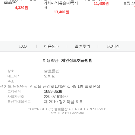
60/0059
거치대/서류홀더/독서
블릿스
11,480원
대
4,320원
13,400원
FAQ
이용안내
즐겨찾기
PC버전
이용약관
|
개인정보취급방침
솔로몬샵
상호
안병만
대표이사
주소
경기도 남양주시 진접읍 금강로1845번길 49 1층 솔로몬샵
1899-8638
고객센터
220-07-61880
사업자번호
제 2010-경기하남-6 호
통신판매업신고
COPYRIGHT (C)
솔로몬샵
ALL RIGHTS RESERVED.
SYSTEM BY
Godo
Mall