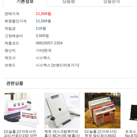
기본정보
상품평
상품문의
판매가격
11,500원
회원할인가격
11,500원
적립금
110원
고정배송비
3,500원
제품코드
08620057-2304
원산지
기타|한국
제조사
시스맥스
브랜드
시스맥스
[브랜드바로가기]
관련상품
[오늘출고] 아트사인
엑토 데스크탑북카피
[오늘출고] 아트사인
포코스
파티션꽂이150 양면
홀더 BCH-09 /북홀더/
투명 멀티꽂이4641
No.8