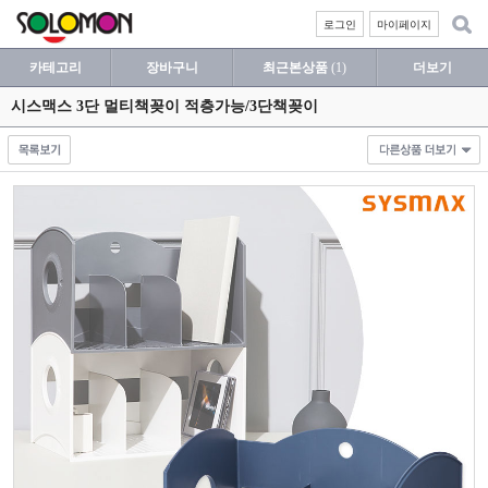
로그인
마이페이지
카테고리
장바구니
최근본상품
(1)
더보기
시스맥스 3단 멀티책꽂이 적층가능/3단책꽂이