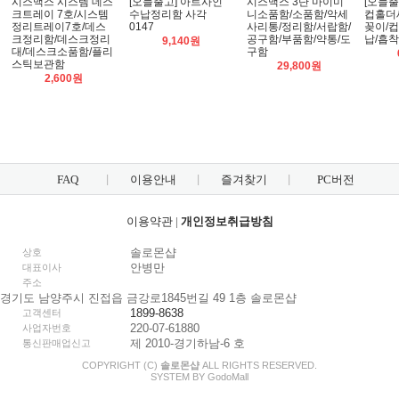
시스맥스 시스템 데스
[오늘출고] 아트사인
시스맥스 3단 마이미
[오늘출
크트레이 7호/시스템
수납정리함 사각
니소품함/소품함/악세
컵홀더세
정리트레이7호/데스
0147
사리통/정리함/서랍함/
꽂이/
크정리함/데스크정리
공구함/부품함/약통/도
납/흡
9,140원
대/데스크소품함/플리
구함
스틱보관함
29,800원
2,600원
FAQ
이용안내
즐겨찾기
PC버전
이용약관
|
개인정보취급방침
솔로몬샵
상호
안병만
대표이사
주소
경기도 남양주시 진접읍 금강로1845번길 49 1층 솔로몬샵
1899-8638
고객센터
220-07-61880
사업자번호
제 2010-경기하남-6 호
통신판매업신고
COPYRIGHT (C)
솔로몬샵
ALL RIGHTS RESERVED.
SYSTEM BY
Godo
Mall