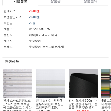
기본정보
상품평
상품문의
판매가격
2,600원
회원할인가격
2,600원
적립금
20원
제품코드
06220009F275
원산지
해외|북아메리카|미국
제조사
두성종이
브랜드
두성종이
[브랜드바로가기]
관련상품
전지 스타드림엠보스
전지 뉴라인_은은한
전지 흑기사 300g_다
4절 
_스타드림의 백색펄
줄무늬패턴이 특징인
양한 평량과 두께,고품
디자이
에 고급스럽고 섬세한
그래픽용지 220g
질을 두루 갖춘 흑지
프리미