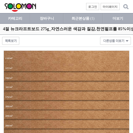
로그인
마이페이지
카테고리
장바구니
최근본상품
(1)
더보기
4절 뉴크라프트보드 275g_자연스러운 색감과 질감,천연펄프를 85%