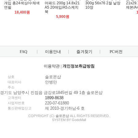
개입 총24색상/수채색
어패드 200g 14.8x21
300g 56x76 2절 낱장
21x29
연필
A5 20매입/A5스케치
10장
제본/
북
18,400원
5,900원
FAQ
이용안내
즐겨찾기
PC버전
이용약관
|
개인정보취급방침
솔로몬샵
상호
안병만
대표이사
주소
경기도 남양주시 진접읍 금강로1845번길 49 1층 솔로몬샵
1899-8638
고객센터
220-07-61880
사업자번호
제 2010-경기하남-6 호
통신판매업신고
COPYRIGHT (C)
솔로몬샵
ALL RIGHTS RESERVED.
SYSTEM BY
Godo
Mall