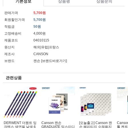
기본정보
상품평
상품문의
판매가격
5,700원
회원할인가격
5,700원
적립금
50원
고정배송비
4,000원
제품코드
04010115
원산지
해외|유럽|프랑스
제조사
CANSON
브랜드
캔손
[브랜드바로가기]
관련상품
DERWENT 더웬트 잉
Canson 캔손
[오늘출고] Canson 캔
Cans
크텐스 색연필 낱색 6
GRADUATE 믹스미디
손 헤리티지 수채화지
톨 켄트