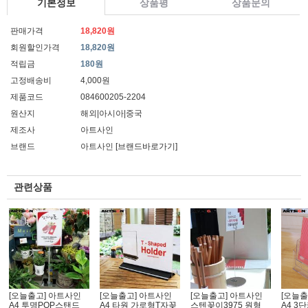
기본정보
상품평
상품문의
판매가격
18,820원
회원할인가격
18,820원
적립금
180원
고정배송비
4,000원
제품코드
084600205-2204
원산지
해외|아시아|중국
제조사
아트사인
브랜드
아트사인
[브랜드바로가기]
관련상품
[오늘출고] 아트사인
[오늘출고] 아트사인
[오늘출고] 아트사인
[오늘출
A4 투명POP스탠드
A4 타원 가로형T자꽂
스텐꽂이3975 원형
A4 