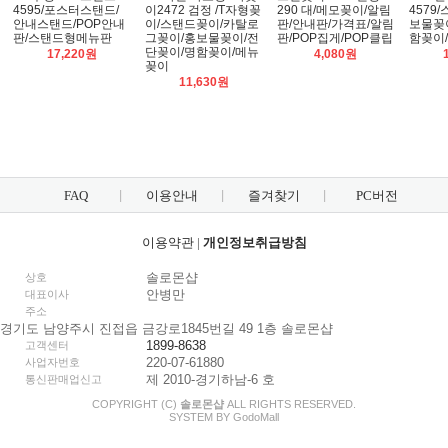
4595/포스터스탠드/
이2472 검정 /T자형꽂
290 대/메모꽂이/알림
4579
안내스탠드/POP안내
이/스탠드꽂이/카탈로
판/안내판/가격표/알림
보물꽂
판/스탠드형메뉴판
그꽂이/홍보물꽂이/전
판/POP집게/POP클립
함꽂이
단꽂이/명함꽂이/메뉴
17,220원
4,080원
꽂이
11,630원
FAQ
이용안내
즐겨찾기
PC버전
이용약관
|
개인정보취급방침
솔로몬샵
상호
안병만
대표이사
주소
경기도 남양주시 진접읍 금강로1845번길 49 1층 솔로몬샵
1899-8638
고객센터
220-07-61880
사업자번호
제 2010-경기하남-6 호
통신판매업신고
COPYRIGHT (C)
솔로몬샵
ALL RIGHTS RESERVED.
SYSTEM BY
Godo
Mall