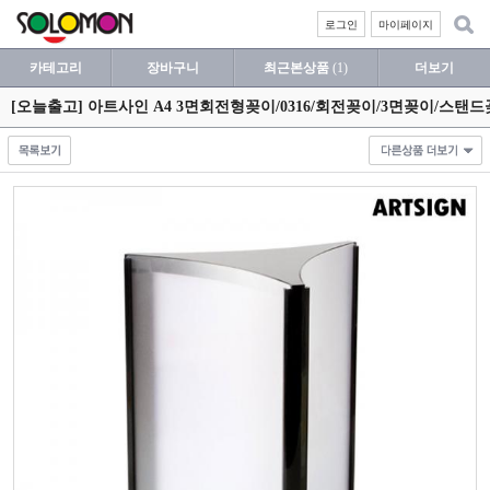
로그인
마이페이지
카테고리
장바구니
최근본상품
(1)
더보기
[오늘출고] 아트사인 A4 3면회전형꽂이/0316/회전꽂이/3면꽂이/스