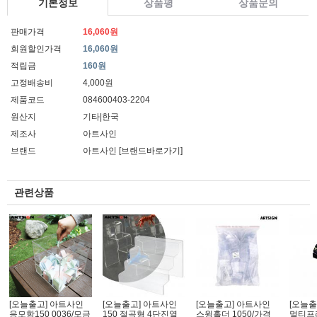
기본정보
상품평
상품문의
판매가격
16,060원
회원할인가격
16,060원
적립금
160원
고정배송비
4,000원
제품코드
084600403-2204
원산지
기타|한국
제조사
아트사인
브랜드
아트사인
[브랜드바로가기]
관련상품
[오늘출고] 아트사인
[오늘출고] 아트사인
[오늘출고] 아트사인
[오늘출
응모함150 0036/모금
150 절곡형 4단진열
스윙홀더 1050/가격
멀티프