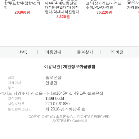
함/투표함/추첨함/건의
대4414/계단형진열
표/매장가격표/가격표
3639
함
대/4단진열대/매장진
꽂이/POP가격표
가격표
열대/악세사리진열대
20,960원
36,220원
8,620원
FAQ
이용안내
즐겨찾기
PC버전
이용약관
|
개인정보취급방침
솔로몬샵
상호
안병만
대표이사
주소
경기도 남양주시 진접읍 금강로1845번길 49 1층 솔로몬샵
1899-8638
고객센터
220-07-61880
사업자번호
제 2010-경기하남-6 호
통신판매업신고
COPYRIGHT (C)
솔로몬샵
ALL RIGHTS RESERVED.
SYSTEM BY
Godo
Mall