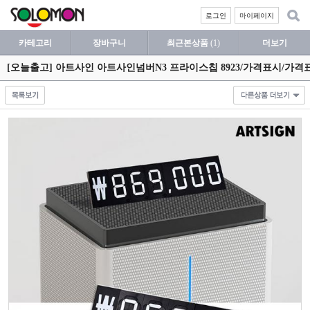
로그인
마이페이지
카테고리
장바구니
최근본상품
(1)
더보기
[오늘출고] 아트사인 아트사인넘버N3 프라이스칩 8923/가격표시/가