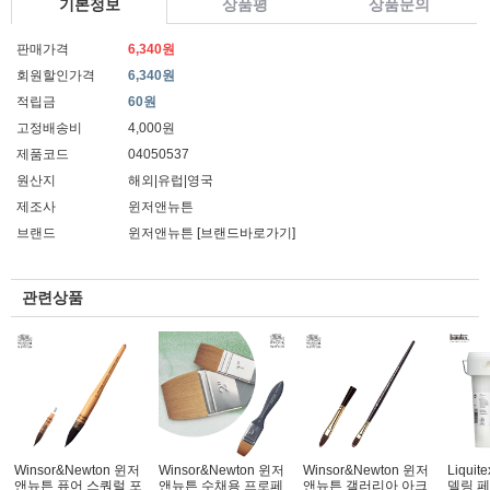
기본정보
상품평
상품문의
판매가격
6,340원
회원할인가격
6,340원
적립금
60원
고정배송비
4,000원
제품코드
04050537
원산지
해외|유럽|영국
제조사
윈저앤뉴튼
브랜드
윈저앤뉴튼
[브랜드바로가기]
관련상품
Winsor&Newton 윈저
Winsor&Newton 윈저
Winsor&Newton 윈저
Liqui
앤뉴튼 퓨어 스쿼럴 포
앤뉴튼 수채용 프로페
앤뉴튼 갤러리아 아크
델링 