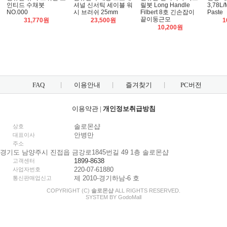
인티드 수채붓
셔널 신서틱 세이블 워
릴붓 Long Handle
3,78L/
NO.000
시 브러쉬 25mm
Filbert 8호 긴손잡이
Paste
끝이둥근모
31,770원
23,500원
1
10,200원
FAQ
이용안내
즐겨찾기
PC버전
이용약관
|
개인정보취급방침
솔로몬샵
상호
안병만
대표이사
주소
경기도 남양주시 진접읍 금강로1845번길 49 1층 솔로몬샵
1899-8638
고객센터
220-07-61880
사업자번호
제 2010-경기하남-6 호
통신판매업신고
COPYRIGHT (C)
솔로몬샵
ALL RIGHTS RESERVED.
SYSTEM BY
Godo
Mall