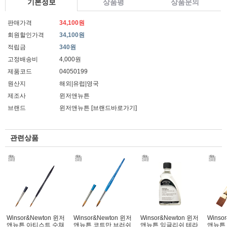
기본정보
상품평
상품문의
판매가격
34,100원
회원할인가격
34,100원
적립금
340원
고정배송비
4,000원
제품코드
04050199
원산지
해외|유럽|영국
제조사
윈저앤뉴튼
브랜드
윈저앤뉴튼
[브랜드바로가기]
관련상품
Winsor&Newton 윈저
Winsor&Newton 윈저
Winsor&Newton 윈저
Winso
앤뉴튼 아티스트 수채
앤뉴튼 코트만 브러쉬
앤뉴튼 잉글리쉬 테라
앤뉴튼 