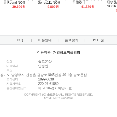
붓 Round NO.5
Series111 NO.9
핀 500ml
채붓 Ser
NO.16
39,100원
9,800원
41,720원
FAQ
이용안내
즐겨찾기
PC버전
이용약관
|
개인정보취급방침
솔로몬샵
상호
안병만
대표이사
주소
경기도 남양주시 진접읍 금강로1845번길 49 1층 솔로몬샵
1899-8638
고객센터
220-07-61880
사업자번호
제 2010-경기하남-6 호
통신판매업신고
COPYRIGHT (C)
솔로몬샵
ALL RIGHTS RESERVED.
SYSTEM BY
Godo
Mall