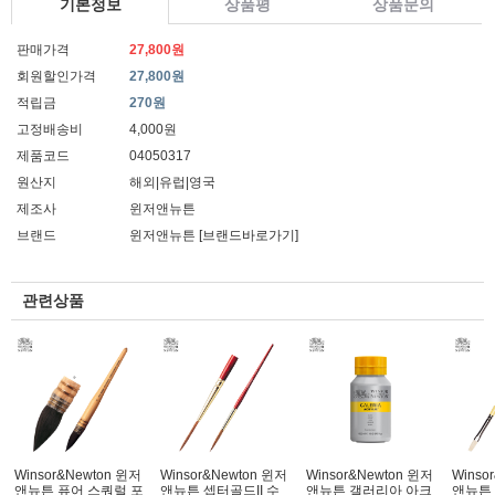
기본정보
상품평
상품문의
판매가격
27,800원
회원할인가격
27,800원
적립금
270원
고정배송비
4,000원
제품코드
04050317
원산지
해외|유럽|영국
제조사
윈저앤뉴튼
브랜드
윈저앤뉴튼
[브랜드바로가기]
관련상품
Winsor&Newton 윈저
Winsor&Newton 윈저
Winsor&Newton 윈저
Winso
앤뉴튼 퓨어 스쿼럴 포
앤뉴튼 셉터골드II 수
앤뉴튼 갤러리아 아크
앤뉴튼