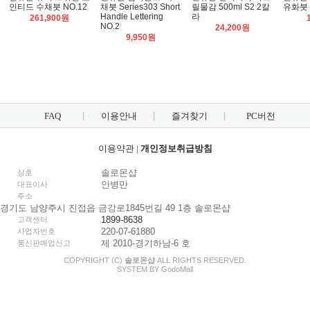
인티드 수채붓 NO.12
채붓 Series303 Short
릴물감 500ml S2 2칼
유화붓 L
Handle Lettering
라
261,900원
NO.2
24,200원
9,950원
FAQ
이용안내
즐겨찾기
PC버전
이용약관
|
개인정보취급방침
솔로몬샵
상호
안병만
대표이사
주소
경기도 남양주시 진접읍 금강로1845번길 49 1층 솔로몬샵
1899-8638
고객센터
220-07-61880
사업자번호
제 2010-경기하남-6 호
통신판매업신고
COPYRIGHT (C)
솔로몬샵
ALL RIGHTS RESERVED.
SYSTEM BY
Godo
Mall