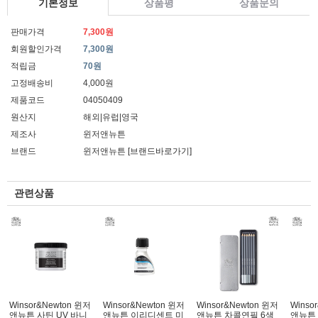
기본정보
상품평
상품문의
판매가격
7,300원
회원할인가격
7,300원
적립금
70원
고정배송비
4,000원
제품코드
04050409
원산지
해외|유럽|영국
제조사
윈저앤뉴튼
브랜드
윈저앤뉴튼
[브랜드바로가기]
관련상품
Winsor&Newton 윈저
Winsor&Newton 윈저
Winsor&Newton 윈저
Winso
앤뉴튼 사틴 UV 바니
앤뉴튼 이리디센트 미
앤뉴튼 차콜연필 6색
앤뉴튼