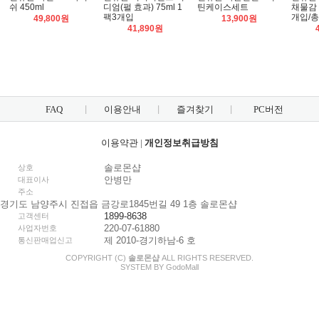
쉬 450ml
디엄(펄 효과) 75ml 1
틴케이스세트
채물감 1
팩3개입
개입/총
49,800원
13,900원
41,890원
FAQ
이용안내
즐겨찾기
PC버전
이용약관
|
개인정보취급방침
솔로몬샵
상호
안병만
대표이사
주소
경기도 남양주시 진접읍 금강로1845번길 49 1층 솔로몬샵
1899-8638
고객센터
220-07-61880
사업자번호
제 2010-경기하남-6 호
통신판매업신고
COPYRIGHT (C)
솔로몬샵
ALL RIGHTS RESERVED.
SYSTEM BY
Godo
Mall