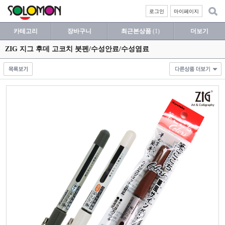
로그인
마이페이지
카테고리
장바구니
최근본상품
(1)
더보기
ZIG 지그 후데 고코치 붓펜/수성안료/수성염료