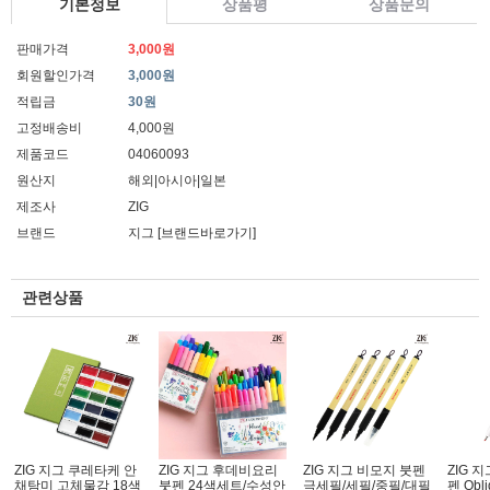
기본정보
상품평
상품문의
판매가격
3,000원
회원할인가격
3,000원
적립금
30원
고정배송비
4,000원
제품코드
04060093
원산지
해외|아시아|일본
제조사
ZIG
브랜드
지그
[브랜드바로가기]
관련상품
ZIG 지그 쿠레타케 안
ZIG 지그 후데비요리
ZIG 지그 비모지 붓펜
ZIG 
채탐미 고체물감 18색
붓펜 24색세트/수성안
극세필/세필/중필/대필
펜 Obl