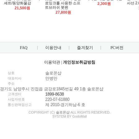
세트/동양화물감
료잉크를 사용한 소프
사선 2
2,300원
트브러쉬 붓펜
21,500원
27,800원
FAQ
이용안내
즐겨찾기
PC버전
이용약관
|
개인정보취급방침
솔로몬샵
상호
안병만
대표이사
주소
경기도 남양주시 진접읍 금강로1845번길 49 1층 솔로몬샵
1899-8638
고객센터
220-07-61880
사업자번호
제 2010-경기하남-6 호
통신판매업신고
COPYRIGHT (C)
솔로몬샵
ALL RIGHTS RESERVED.
SYSTEM BY
Godo
Mall