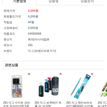
기본정보
상품평
상품문의
판매가격
4,200원
회원할인가격
4,200원
적립금
40원
고정배송비
4,000원
제품코드
04060068
원산지
해외|아시아|일본
제조사
ZIG
브랜드
지그
[브랜드바로가기]
관련상품
ZIG 지그 수이토 크라
ZIG 지그 보쿠테키 먹
ZIG 지그 워터브러쉬
ZIG 
프트 유성마카펜 5종
물 1L 보급형
라인 MENSO 소/선화
피 네온