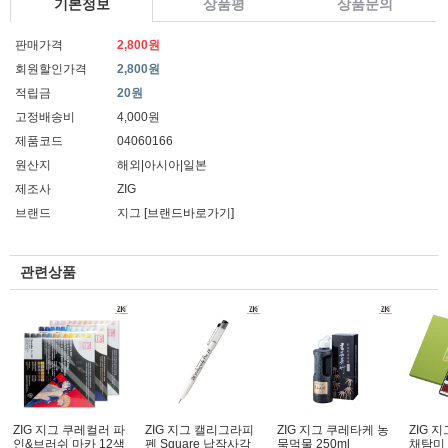
기본정보
상품평
상품문의
판매가격
2,800원
회원할인가격
2,800원
적립금
20원
고정배송비
4,000원
제품코드
04060166
원산지
해외|아시아|일본
제조사
ZIG
브랜드
지그
[브랜드바로가기]
관련상품
ZIG 지그 쿠레컬러 파
ZIG 지그 캘리그라피
ZIG 지그 쿠레타케 농
ZIG 
인&브러쉬 마카 12색
펜 Square 납작사각
묵먹물 250ml
채탐미 