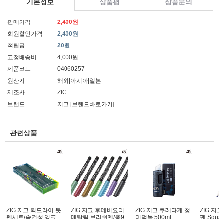
기본정보
상품평
상품문의
판매가격
2,400원
회원할인가격
2,400원
적립금
20원
고정배송비
4,000원
제품코드
04060257
원산지
해외|아시아|일본
제조사
ZIG
브랜드
지그
[브랜드바로가기]
관련상품
ZIG 지그 퀵드라이 붓
ZIG 지그 후데비요리
ZIG 지그 쿠레타케 청
ZIG 
펜세트/속건성 잉크
메탈릭 브러쉬펜/총9
미먹물 500ml
펜 Sq