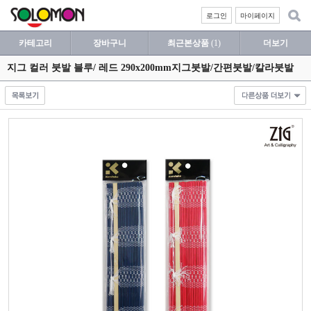
로그인
마이페이지
카테고리
장바구니
최근본상품
(1)
더보기
지그 컬러 붓발 블루/ 레드 290x200mm지그붓발/간편붓발/칼라붓발