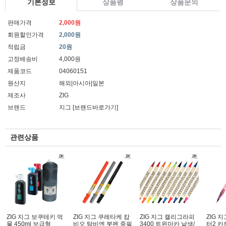
기본정보
상품평
상품문의
판매가격
2,000원
회원할인가격
2,000원
적립금
20원
고정배송비
4,000원
제품코드
04060151
원산지
해외|아시아|일본
제조사
ZIG
브랜드
지그
[브랜드바로가기]
관련상품
ZIG 지그 보쿠테키 먹
ZIG 지그 쿠레타케 캄
ZIG 지그 캘리그라피
ZIG 
물 450ml 보급형
비오 탐비엔 붓펜 중필
3400 트윈마카 낱색/
터2 