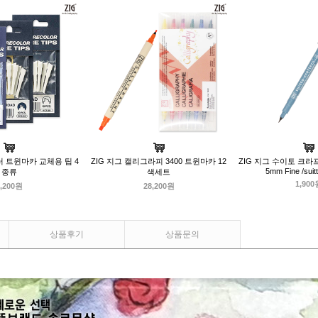
러 트윈마카 교체용 팁 4
ZIG 지그 캘리그라피 3400 트윈마카 12
ZIG 지그 수이토 크라
5mm Fine /suitt
종류
색세트
1,900
,200원
28,200원
상품후기
상품문의