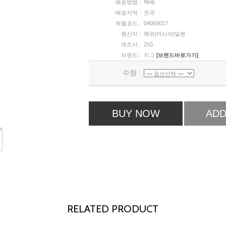
배송방법 :
택배
배송지역 :
전국
제품코드 :
04060017
원산지 :
해외|아시아|일본
제조사 :
ZIG
브랜드 :
지그
[브랜드바로가기]
수량 :
BUY NOW
ADD
RELATED PRODUCT