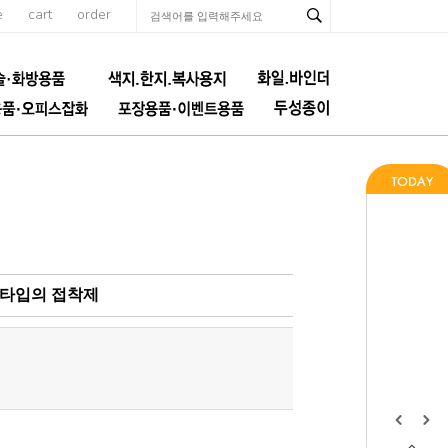
e
cart
order
/펜타입의 접착제