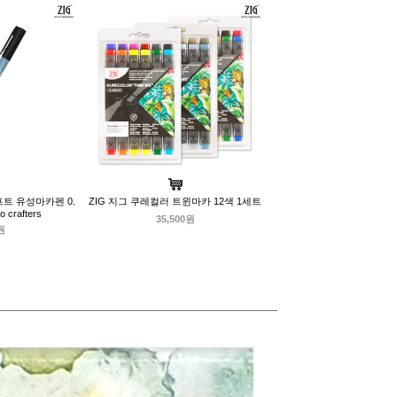
프트 유성마카펜 0.
ZIG 지그 쿠레컬러 트윈마카 12색 1세트
o crafters
35,500원
원