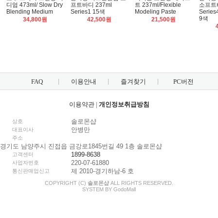
디엄 473ml/ Slow Dry
프트바디 237ml
트 237ml/Flexible
소프트바
Blending Medium
Series1 15색
Modeling Paste
Serie
9색
34,800원
42,500원
21,500원
FAQ
이용안내
즐겨찾기
PC버전
이용약관
|
개인정보취급방침
솔로몬샵
상호
안병만
대표이사
주소
경기도 남양주시 진접읍 금강로1845번길 49 1층 솔로몬샵
1899-8638
고객센터
220-07-61880
사업자번호
제 2010-경기하남-6 호
통신판매업신고
COPYRIGHT (C)
솔로몬샵
ALL RIGHTS RESERVED.
SYSTEM BY
Godo
Mall