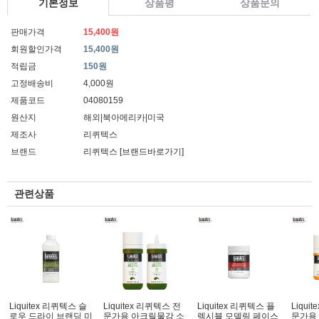
기본정보
상품평
상품문의
판매가격
15,400원
회원할인가격
15,400원
적립금
150원
고정배송비
4,000원
제품코드
04080159
원산지
해외|북아메리카|미국
제조사
리퀴텍스
브랜드
리퀴텍스
[브랜드바로가기]
관련상품
Liquitex 리퀴텍스 슬
Liquitex 리퀴텍스 전
Liquitex 리퀴텍스 플
Liqui
로우 드라이 브랜딩 미
문가용 아크릴물감 소
렉시블 모델링 페이스
문가용