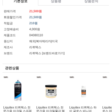
기본정보
상품평
상품문의
판매가격
21,500원
회원할인가격
21,500원
적립금
210원
고정배송비
4,000원
제품코드
04080110
원산지
해외|북아메리카|미국
제조사
리퀴텍스
브랜드
리퀴텍스
[브랜드바로가기]
관련상품
Liquitex 리퀴텍스 전
Liquitex 리퀴텍스 전
Liquitex 리퀴텍스 하
Liqui
문가용 아크릴 스프레
문가용 아크릴물감 헤
이 글로스 바니쉬
로스 