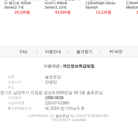
이 페인트 400ml
비바디 946ml
118ml/High Gloss
118ml/
Series2 7색
Series1 10색
Varnish
Mediu
20,100원
83,500원
13,120원
FAQ
이용안내
즐겨찾기
PC버전
이용약관
|
개인정보취급방침
솔로몬샵
상호
안병만
대표이사
주소
경기도 남양주시 진접읍 금강로1845번길 49 1층 솔로몬샵
1899-8638
고객센터
220-07-61880
사업자번호
제 2010-경기하남-6 호
통신판매업신고
COPYRIGHT (C)
솔로몬샵
ALL RIGHTS RESERVED.
SYSTEM BY
Godo
Mall