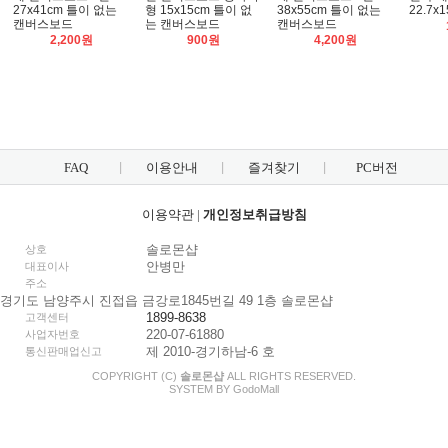
27x41cm 틀이 없는
형 15x15cm 틀이 없
38x55cm 틀이 없는
22.7x1
캔버스보드
는 캔버스보드
캔버스보드
2,200원
900원
4,200원
FAQ
이용안내
즐겨찾기
PC버전
이용약관
|
개인정보취급방침
솔로몬샵
상호
안병만
대표이사
주소
경기도 남양주시 진접읍 금강로1845번길 49 1층 솔로몬샵
1899-8638
고객센터
220-07-61880
사업자번호
제 2010-경기하남-6 호
통신판매업신고
COPYRIGHT (C)
솔로몬샵
ALL RIGHTS RESERVED.
SYSTEM BY
Godo
Mall