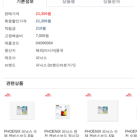
기본정보
상품평
상품문의
판매가격
21,300원
회원할인가격
21,300원
적립금
210원
고정배송비
7,000원
제품코드
04090064
원산지
해외|아시아|중국
제조사
피닉스
브랜드
피닉스
[브랜드바로가기]
관련상품
PHOENIX 피닉스 수
PHOENIX 피닉스 면
PHOENIX 피닉스 수
PHOE
채 캔버스보드 8절
천 캔버스보드 정사각
채 캔버스보드 4절
천 수채