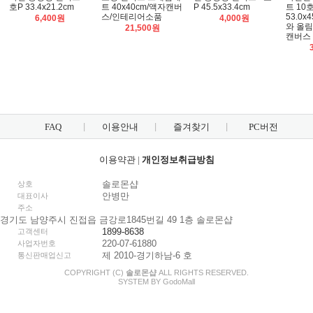
호P 33.4x21.2cm
트 40x40cm/액자캔버
P 45.5x33.4cm
트 10
스/인테리어소품
53.0x
6,400원
4,000원
와 올
21,500원
캔버스
FAQ
이용안내
즐겨찾기
PC버전
이용약관
|
개인정보취급방침
솔로몬샵
상호
안병만
대표이사
주소
경기도 남양주시 진접읍 금강로1845번길 49 1층 솔로몬샵
1899-8638
고객센터
220-07-61880
사업자번호
제 2010-경기하남-6 호
통신판매업신고
COPYRIGHT (C)
솔로몬샵
ALL RIGHTS RESERVED.
SYSTEM BY
Godo
Mall