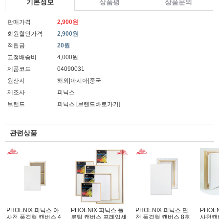
기본정보
상품평
상품문의
판매가격
2,900원
회원할인가격
2,900원
적립금
20원
고정배송비
4,000원
제품코드
04090031
원산지
해외|아시아|중국
제조사
피닉스
브랜드
피닉스
[브랜드바로가기]
관련상품
PHOENIX 피닉스 아
PHOENIX 피닉스 플
PHOENIX 피닉스 면
PHOE
사천 풍경형 캔버스 4
로팅 캔버스 프레임세
천 풍경형 캔버스 8호
사천캔