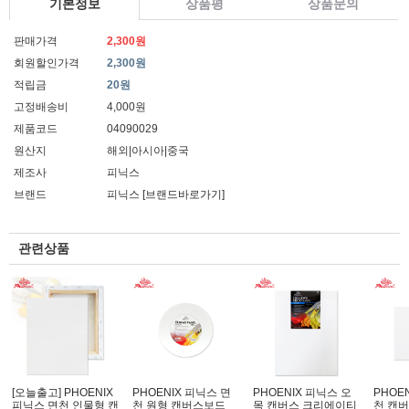
기본정보
상품평
상품문의
판매가격
2,300원
회원할인가격
2,300원
적립금
20원
고정배송비
4,000원
제품코드
04090029
원산지
해외|아시아|중국
제조사
피닉스
브랜드
피닉스
[브랜드바로가기]
관련상품
[오늘출고] PHOENIX
PHOENIX 피닉스 면
PHOENIX 피닉스 오
PHOE
피닉스 면천 인물형 캔
천 원형 캔버스보드
목 캔버스 크리에이티
천 캔버